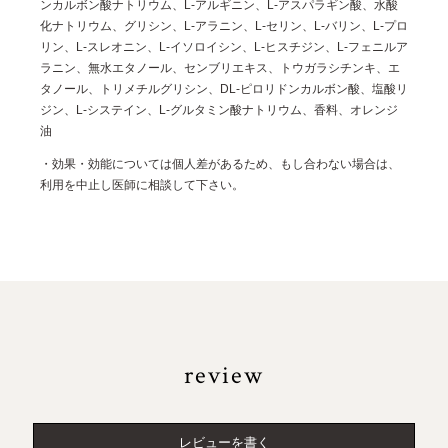
ンカルボン酸ナトリウム、L-アルギニン、L-アスパラギン酸、水酸
化ナトリウム、グリシン、L-アラニン、L-セリン、L-バリン、L-プロ
リン、L-スレオニン、L-イソロイシン、L-ヒスチジン、L-フェニルア
ラニン、無水エタノール、センブリエキス、トウガラシチンキ、エ
タノール、トリメチルグリシン、DL-ピロリドンカルボン酸、塩酸リ
ジン、L-システイン、L-グルタミン酸ナトリウム、香料、オレンジ
油
・効果・効能については個人差があるため、もし合わない場合は、
利用を中止し医師に相談して下さい。
review
レビューを書く