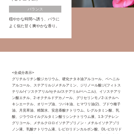
バランス
穏やかな時間へ誘う、バラに
よく似た甘く爽やかな香り。
<全成分表示>
グリチルリチン酸ジカリウム、硬化ナタネ油アルコール、ベヘニル
アルコール、ステアリルジメチルアミン、ジリノール酸ジ(フィトス
テリル/イソステアリル/セチル/ステアリル/ベヘニル)、イソステアリ
ン酸エチル、2-オクチルドデカノール、グリセリンモノ2-エチルヘ
キシエーテル、オリーブ油、ツバキ油、ヒマワリ油(2)、ブドウ種子
油、月見草油、精製水、安息香酸ナトリウム、L-グルタミン酸、乳
酸、ジラウロイルグルタミン酸リシンナトリウム液、1.3-ブチレン
グリコール、メチルクロロイソチアゾリノン・メチルイソチアゾリ
ノン液、乳酸ナトリウム液、L-ピロリドンカルボン酸、DL-ピロリド