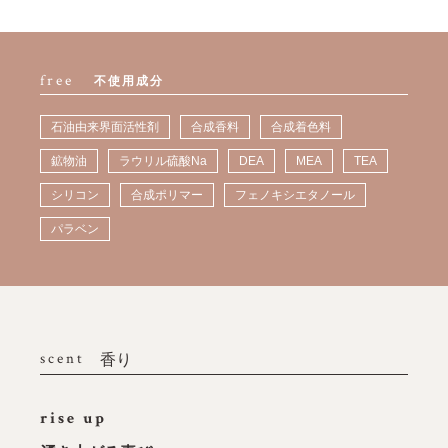
free
不使用成分
石油由来界面活性剤
合成香料
合成着色料
鉱物油
ラウリル硫酸Na
DEA
MEA
TEA
シリコン
合成ポリマー
フェノキシエタノール
パラベン
scent
香り
rise up