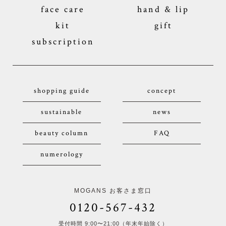
face care
hand & lip
kit
gift
subscription
shopping guide
concept
sustainable
news
beauty column
FAQ
numerology
MOGANS お客さま窓口
0120-567-432
受付時間 9:00〜21:00（年末年始除く）