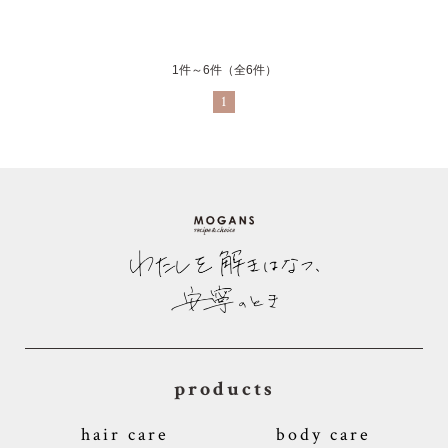
1件～6件（全6件）
1
products
hair care
body care