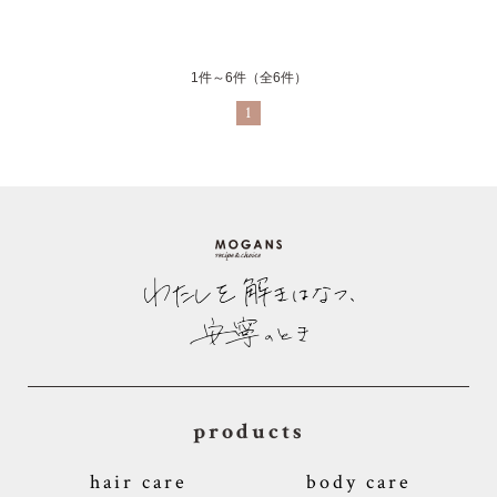
1件～6件（全6件）
1
products
hair care
body care