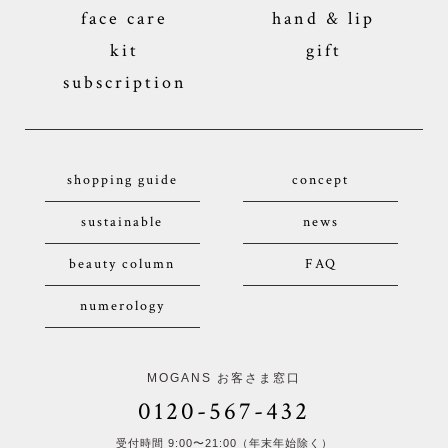
face care
hand & lip
kit
gift
subscription
shopping guide
concept
sustainable
news
beauty column
FAQ
numerology
MOGANS お客さま窓口
0120-567-432
受付時間 9:00〜21:00（年末年始除く）