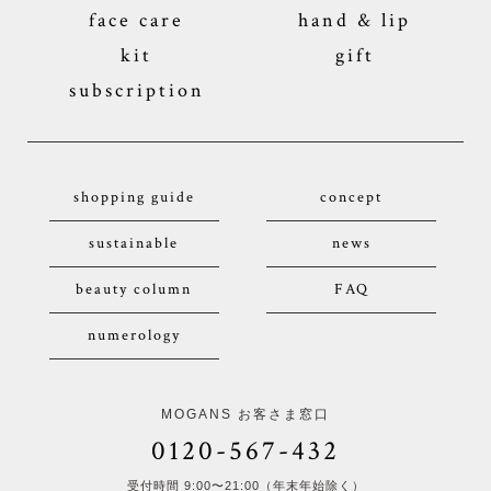
face care
hand & lip
kit
gift
subscription
shopping guide
concept
sustainable
news
beauty column
FAQ
numerology
MOGANS お客さま窓口
0120-567-432
受付時間 9:00〜21:00（年末年始除く）