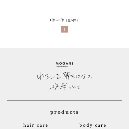
1件～6件（全6件）
1
products
hair care
body care