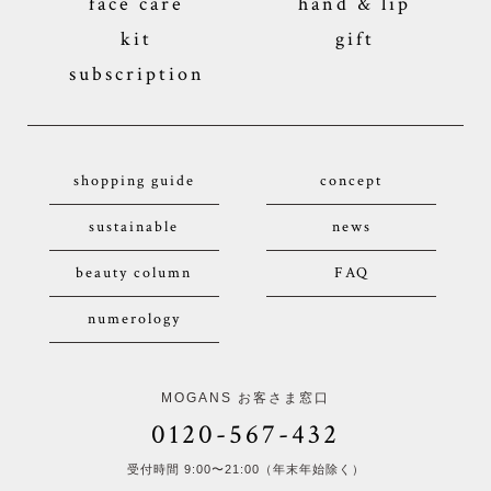
face care
hand & lip
kit
gift
subscription
shopping guide
concept
sustainable
news
beauty column
FAQ
numerology
MOGANS お客さま窓口
0120-567-432
受付時間 9:00〜21:00（年末年始除く）