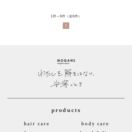
1件～6件（全6件）
1
products
hair care
body care