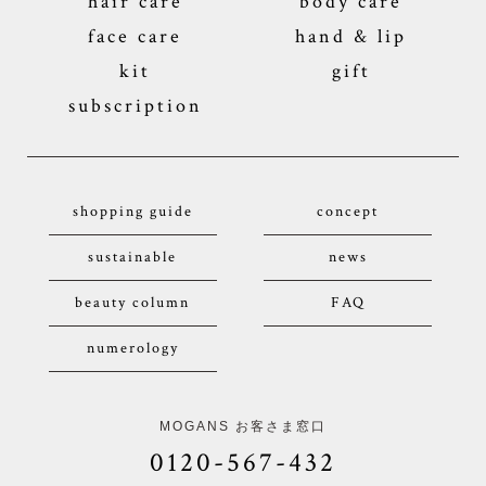
hair care
body care
face care
hand & lip
kit
gift
subscription
shopping guide
concept
sustainable
news
beauty column
FAQ
numerology
MOGANS お客さま窓口
0120-567-432