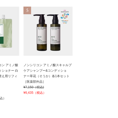
コン アミノ酸
ノンシリコン アミノ酸スキャルプ
ィショナー 白
ケアシャンプー&コンディショ
替え用リフィ
ナー草花（そうか）各1本セット
［医薬部外品］
¥7,150（税込)
¥6,435（税込）
税込）