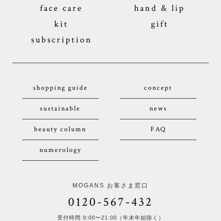
face care
hand & lip
kit
gift
subscription
shopping guide
concept
sustainable
news
beauty column
FAQ
numerology
MOGANS お客さま窓口
0120-567-432
受付時間 9:00〜21:00（年末年始除く）