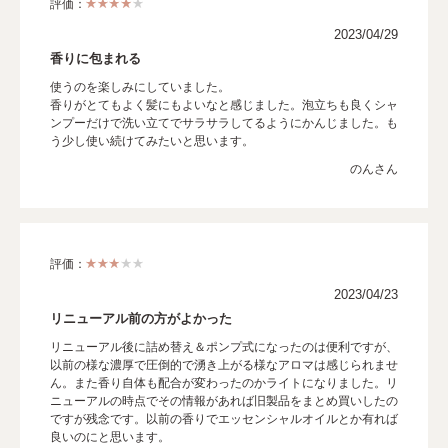
評価：
2023/04/29
香りに包まれる
使うのを楽しみにしていました。
香りがとてもよく髪にもよいなと感じました。泡立ちも良くシャ
ンプーだけで洗い立てでサラサラしてるようにかんじました。も
う少し使い続けてみたいと思います。
のんさん
評価：
2023/04/23
リニューアル前の方がよかった
リニューアル後に詰め替え＆ポンプ式になったのは便利ですが、
以前の様な濃厚で圧倒的で湧き上がる様なアロマは感じられませ
ん。また香り自体も配合が変わったのかライトになりました。リ
ニューアルの時点でその情報があれば旧製品をまとめ買いしたの
ですが残念です。以前の香りでエッセンシャルオイルとか有れば
良いのにと思います。