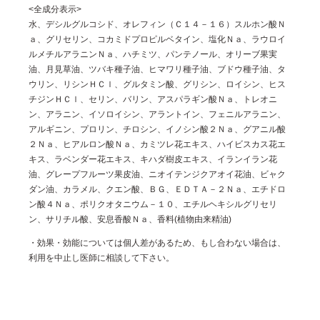
<全成分表示>
水、デシルグルコシド、オレフィン（Ｃ１４－１６）スルホン酸Ｎ
ａ、グリセリン、コカミドプロピルベタイン、塩化Ｎａ、ラウロイ
ルメチルアラニンＮａ、ハチミツ、パンテノール、オリーブ果実
油、月見草油、ツバキ種子油、ヒマワリ種子油、ブドウ種子油、タ
ウリン、リシンＨＣｌ、グルタミン酸、グリシン、ロイシン、ヒス
チジンＨＣｌ、セリン、バリン、アスパラギン酸Ｎａ、トレオニ
ン、アラニン、イソロイシン、アラントイン、フェニルアラニン、
アルギニン、プロリン、チロシン、イノシン酸２Ｎａ、グアニル酸
２Ｎａ、ヒアルロン酸Ｎａ、カミツレ花エキス、ハイビスカス花エ
キス、ラベンダー花エキス、キハダ樹皮エキス、イランイラン花
油、グレープフルーツ果皮油、ニオイテンジクアオイ花油、ビャク
ダン油、カラメル、クエン酸、ＢＧ、ＥＤＴＡ－２Ｎａ、エチドロ
ン酸４Ｎａ、ポリクオタニウム－１０、エチルヘキシルグリセリ
ン、サリチル酸、安息香酸Ｎａ、香料(植物由来精油)
・効果・効能については個人差があるため、もし合わない場合は、
利用を中止し医師に相談して下さい。