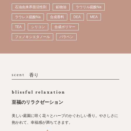
石油由来界面活性剤
鉱物油
ラウリル硫酸Na
ラウレス硫酸Na
合成香料
DEA
MEA
TEA
シリコン
合成ポリマー
フェノキシエタノール
パラベン
scent
香り
blissful relaxation
至福のリラクゼーション
美しい庭園に咲く花々とハーブのかぐわしい香り。やさしさに
抱かれて、幸福感が満ちてきます。