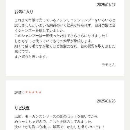
2025/01/27
お気に入り
これまで市販で売っているノンシリコンシャンプーをいろいろと
試しましたがいまいち納得のいく効果が得られず、自分の髪に合
うシャンプーを探していました。
このシャンプーは一度使っただけでさらさらになりました！
しかもずっと使っていてもその効果が継続します。
細くて猫っ毛ですが驚くほど艶髪になれ、昔の髪質を取り戻した
感じです。
また買うと思います。
モモさん
評価：
2025/01/26
リピ決定
以前、モーガンズシリーズの別のセットを頂いてから
めちゃくちゃ好きで、こちらを購入してみました。
洗い上がり洗い心地共に最高で、かおりも凄くいいです！