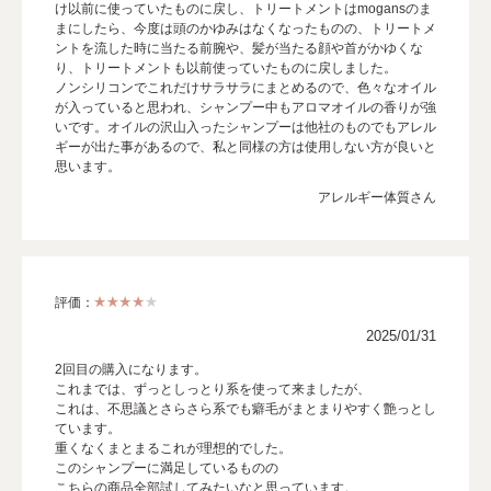
け以前に使っていたものに戻し、トリートメントはmogansのま
まにしたら、今度は頭のかゆみはなくなったものの、トリートメ
ントを流した時に当たる前腕や、髪が当たる顔や首がかゆくな
り、トリートメントも以前使っていたものに戻しました。
ノンシリコンでこれだけサラサラにまとめるので、色々なオイル
が入っていると思われ、シャンプー中もアロマオイルの香りが強
いです。オイルの沢山入ったシャンプーは他社のものでもアレル
ギーが出た事があるので、私と同様の方は使用しない方が良いと
思います。
アレルギー体質さん
評価：
2025/01/31
2回目の購入になります。
これまでは、ずっとしっとり系を使って来ましたが、
これは、不思議とさらさら系でも癖毛がまとまりやすく艶っとし
ています。
重くなくまとまるこれが理想的でした。
このシャンプーに満足しているものの
こちらの商品全部試してみたいなと思っています。