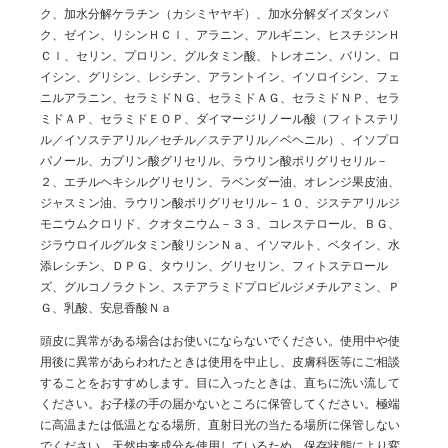
ク、加水分解ケラチン（カシミヤヤギ）、加水分解ダイズタンパ
ク、ゼイン、リシンＨＣｌ、アラニン、アルギニン、ヒスチジンＨ
Ｃｌ、セリン、プロリン、グルタミン酸、トレオニン、バリン、ロ
イシン、グリシン、レシチン、アラントイン、イソロイシン、フェ
ニルアラニン、セラミドＮＧ、セラミドＡＧ、セラミドＮＰ、セラ
ミドＡＰ、セラミドＥＯＰ、ダイマージリノール酸（フィトステリ
ル／イソステアリル／セチル／ステアリル／ベヘニル）、イソプロ
パノール、カプリン酸グリセリル、ラウリン酸ポリグリセリル－
２、エチルヘキシルグリセリン、ラベンダー油、オレンジ果皮油、
ジャスミン油、ラウリン酸ポリグリセリル－１０、ジステアリルジ
モニウムクロリド、クオタニウム－３３、コレステロール、ＢＧ、
ジラウロイルグルタミン酸リシンＮａ、イソマルト、ベタイン、水
添レシチン、ＤＰＧ、タウリン、グリセリン、フィトステロール
ズ、グルコノラクトン、ステアラミドプロピルジメチルアミン、Ｐ
Ｇ、乳酸、安息香酸Ｎａ
頭皮に異常がある場合はお使いにならないでください。使用中や使
用後に異常があらわれたときは使用を中止し、皮膚科医等にご相談
することをおすすめします。目に入ったときは、直ちに洗い流して
ください。お子様の手の届かないところに保管してください。極端
に高温または低温となる場所、直射日光の当たる場所に保管しない
でください。天然由来成分を使用しているため、保存状態により変