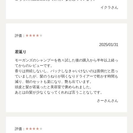
イクラさん
評価：
2025/01/31
若返り
モーガンズのシャンプーを色々試した後の購入から半年以上経っ
てからのレビューです。
香りは持続しないし、パックしなきゃいけないのは面倒だと思っ
ていましたが、髪のうねりが弱くなりドライアーで乾かす時間も
減り、朝のセットも楽になり、艶も出ています。
頭皮と髪が若返ったと美容室で褒められました。
あとは白髪が少なくなってくれれば言うことなしです。
さーさんさん
評価：