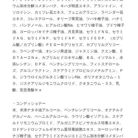
ウム加水分解コメタンパク、キハダ樹皮エキス、アラントイン、イ
ソロイシン、カミツレ花エキス、フェニルアラニン、ラベンダー花
エキス、コレステロール、オリーブ果実油、ツバキ種子油、ハチミ
ツ、パンテノール、ヒアルロン酸Na、ヒマワリ種子油、ブドウ種子
油、ヨーロッパキイチゴ種子油、月見草油、セラミドＮＧ、セラミ
ドＡＧ、セラミドＮＰ、セラミドＡＰ、セラミドＥＯＰ、（カプリ
ル酸／カプリン酸）ＰＥＧー６グリセリズ、カプリリルグリコー
ル、ラベンダー油、オレンジ果皮油、ジャスミン油、クエン酸、Ｅ
ＤＴＡー２Ｎａ、カプリルヒドロキサム酸、ＢＧ、イソマルト、水
添レシチン、ＤＰＧ、ペンチレングリコール、フィトステロール
ズ、グルコノラクトン、ステアラミドプロピルジメチルアミン、Ｐ
Ｇ、ジラウロイルグルタミン酸リシンNa、ポリクオタニウム－１
０、ジステアリルジモニウムクロリド、クオタニウム－３３、乳
酸、安息香酸Ｎａ
・コンディショナー
水、水添ナタネ油アルコール、ペンチレングリコール、オクチルド
デカノール、ベヘニルアルコール、ラウリン酸イソアミル、ステア
ルトリモニウムブロミド、アルガニアスピノサカルス培養エキス、
ロドデンドロンフェルギネウム葉培養細胞エキス、ヨーロッパキイ
チゴ種子油、セテアラミドエチルジエトニウム加水分解コメタンパ