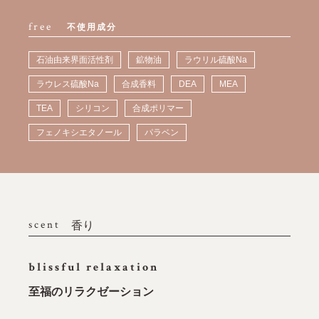
free
不使用成分
石油由来界面活性剤
鉱物油
ラウリル硫酸Na
ラウレス硫酸Na
合成香料
DEA
MEA
TEA
シリコン
合成ポリマー
フェノキシエタノール
パラベン
scent
香り
blissful relaxation
至福のリラクゼーション