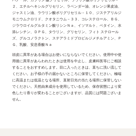
２、エチルヘキシルグリセリン、ラベンダー油、オレンジ果皮油、
ジャスミン油、ラウリン酸ポリグリセリル－１０、ジステアリルジ
モニウムクロリド、クオタニウム－３３、コレステロール、ＢＧ、
ジラウロイルグルタミン酸リシンＮａ、イソマルト、ベタイン、水
添レシチン、ＤＰＧ、タウリン、グリセリン、フィト ステロール
ズ、グルコノラクトン、ステアラミドプロピルジメチルアミン、Ｐ
Ｇ、乳酸、安息香酸Ｎａ
頭皮に異常がある場合はお使いにならないでください。使用中や使
用後に異常があらわれたときは使用を中止し、皮膚科医等にご相談
することをおすすめします。目に入ったときは、直ちに洗い流して
ください。お子様の手の届かないところに保管してください。極端
に高温または低温となる場所、直射日光の当たる場所に保管しない
でください。天然由来成分を使用しているため、保存状態により変
色したり香りが変わることがございますが、品質には問題ございま
せん。