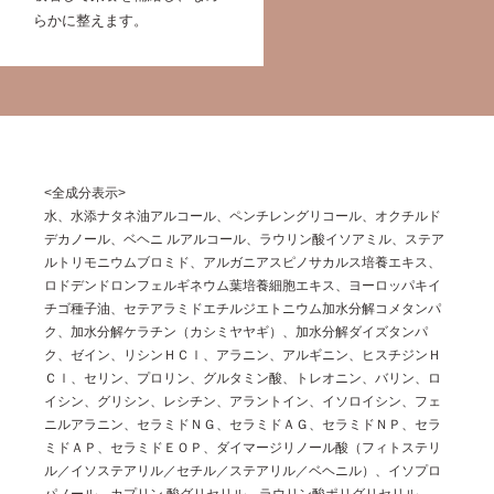
らかに整えます。
<全成分表示>
水、水添ナタネ油アルコール、ペンチレングリコール、オクチルド
デカノール、ベヘニ ルアルコール、ラウリン酸イソアミル、ステア
ルトリモニウムブロミド、アルガニアスピノサカルス培養エキス、
ロドデンドロンフェルギネウム葉培養細胞エキス、ヨーロッパキイ
チゴ種子油、セテアラミドエチルジエトニウム加水分解コメタンパ
ク、加水分解ケラチン（カシミヤヤギ）、加水分解ダイズタンパ
ク、ゼイン、リシンＨＣｌ、アラニン、アルギニン、ヒスチジンＨ
Ｃｌ、セリン、プロリン、グルタミン酸、トレオニン、バリン、ロ
イシン、グリシン、レシチン、アラントイン、イソロイシン、フェ
ニルアラニン、セラミドＮＧ、セラミドＡＧ、セラミドＮＰ、セラ
ミドＡＰ、セラミドＥＯＰ、ダイマージリノール酸（フィトステリ
ル／イソステアリル／セチル／ステアリル／ベヘニル）、イソプロ
パノール、カプリン 酸グリセリル、ラウリン酸ポリグリセリル－