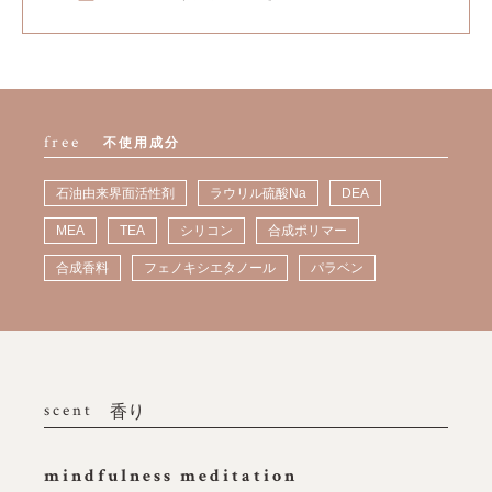
free
不使用成分
石油由来界面活性剤
ラウリル硫酸Na
DEA
MEA
TEA
シリコン
合成ポリマー
合成香料
フェノキシエタノール
パラベン
scent
香り
mindfulness meditation