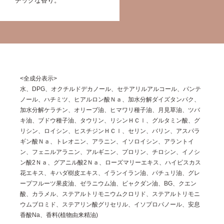
チックな香り。
<全成分表示>
水、DPG、オクチルドデカノール、セテアリルアルコール、パンテ
ノール、ハチミツ、ヒアルロン酸Ｎａ、加水分解ダイズタンパク、
加水分解ケラチン、オリーブ油、ヒマワリ種子油、月見草油、ツバ
キ油、ブドウ種子油、タウリン、リシンＨＣｌ、グルタミン酸、グ
リシン、ロイシン、ヒスチジンＨＣｌ、セリン、バリン、アスパラ
ギン酸Ｎａ、トレオニン、アラニン、イソロイシン、アラントイ
ン、フェニルアラニン、アルギニン、プロリン、チロシン、イノシ
ン酸2Ｎａ、グアニル酸2Ｎａ、ローズマリーエキス、ハイビスカス
花エキス、キハダ樹皮エキス、イランイラン油、パチュリ油、グレ
ープフルーツ果皮油、ゼラニウム油、ビャクダン油、BG、クエン
酸、カラメル、ステアルトリモニウムクロリド、ステアルトリモニ
ウムブロミド、ステアリン酸グリセリル、イソプロパノール、安息
香酸Na、香料(植物由来精油)