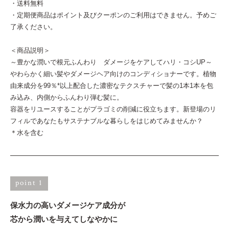
・送料無料
・定期便商品はポイント及びクーポンのご利用はできません。予めご
了承ください。
＜商品説明＞
～豊かな潤いで根元ふんわり ダメージをケアしてハリ・コシUP～
やわらかく細い髪やダメージヘア向けのコンディショナーです。植物
由来成分を99％*以上配合した濃密なテクスチャーで髪の1本1本を包
み込み、内側からふんわり弾む髪に。
容器をリユースすることがプラゴミの削減に役立ちます。新登場のリ
フィルであなたもサステナブルな暮らしをはじめてみませんか？
＊水を含む
point 1
保水力の高いダメージケア成分が
芯から潤いを与えてしなやかに