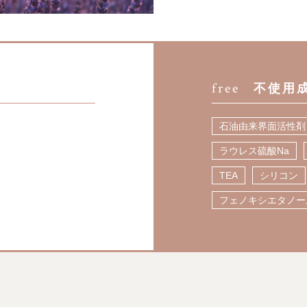
free
不使用
石油由来界面活性剤
ラウレス硫酸Na
TEA
シリコン
フェノキシエタノー