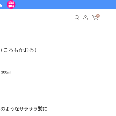
0
薫（ころもかおる）
、300ml
クのようなサラサラ髪に