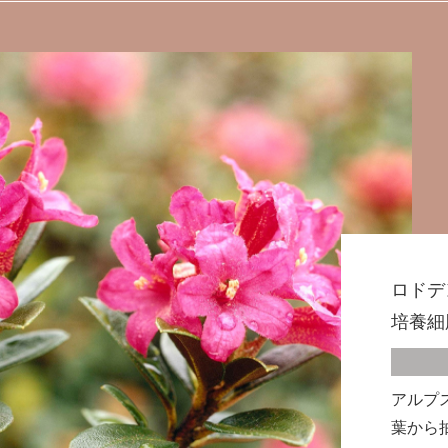
ロドデ
培養細
アルプ
葉から