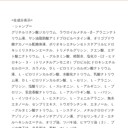
<全成分表示>
・シャンプー
グリチルリチン酸ジカリウム、ラウロイルメチル－β－アラニンナト
リウム液、ヤシ油脂肪酸アミドプロピルベタイン液、オリゴブドウ
糖デカノール配糖体液、ポリオキシエチレンセトステアリルヒドロ
キシミリスチレンエーテル、トリメチルグリシン、クエン酸、エデ
ト酸ニナトリウム、Ｌ－グルタミン酸、精製水、塩化Ｏ－[２－ヒド
ロキシ－３－（トリメチルアンモニオ）プロピル]ヒドロキシエチル
セルロース、カラメル、ＤＬ－ピロリドンカルボン酸ナトリウム
液、Ｌ－ピロリドンカルボン酸、水酸化ナトリウム、乳酸ナトリウ
ム液、ＤＬ－ピロリドンカルボン酸、Ｌ－セリン、Ｌ－アラニン、
グリシン、塩酸リジン、Ｌ－スレオニン、Ｌ－アルギニン、Ｌ－プ
ロリン、安息香酸ナトリウム、Ｌ－アスパラギン酸、Ｌ－バリン、
Ｌ－イソロイシン、Ｌ－ヒスチジン、Ｌ－フェニルアラニン、無水
エタノール、センブリエキス、トウガラシチンキ、エタノール、Ｌ
－グルタミン酸ナトリウム、Ｌ－システイン、メチルクロロイソチ
アゾリノン・メチルイソチアゾリノン液、グリセリンモノ２－エチ
ルヘキシルエーテル、オリブ油、ツバキ油、ヒマワリ油（２）、ブ