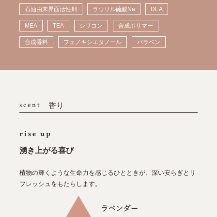
石油由来界面活性剤
ラウリル硫酸Na
DEA
MEA
TEA
シリコン
合成ポリマー
合成香料
フェノキシエタノール
パラベン
scent
香り
rise up
湧き上がる喜び
植物の輝くような生命力を感じるひとときが、深い安らぎとリ
フレッシュをもたらします。