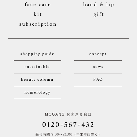
face care
hand & lip
kit
gift
subscription
shopping guide
concept
sustainable
news
beauty column
FAQ
numerology
MOGANS お客さま窓口
0120-567-432
受付時間 9:00〜21:00（年末年始除く）