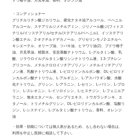
ドウ種子油、月見草油、香料、オレンジ油
・コンディショナー
グリチルリチン酸ジカリウム、硬化ナタネ油アルコール、ベヘニル
アルコール、ステアリルジメチルアミン、ジリノール酸ジ(フィトス
テリル/イソステアリル/セチル/ステアリル/ベヘニル)、イソステアリ
ン酸エチル、2-オクチルドデカノール、グリセリンモノ2-エチルヘ
キシエーテル、オリーブ油、ツバキ油、ヒマワリ油(2)、ブドウ種子
油、月見草油、精製水、安息香酸ナトリウム、L-グルタミン酸、乳
酸、ジラウロイルグルタミン酸リシンナトリウム液、1.3-ブチレン
グリコール、メチルクロロイソチアゾリノン・メチルイソチアゾリ
ノン液、乳酸ナトリウム液、L-ピロリドンカルボン酸、DL-ピロリド
ンカルボン酸ナトリウム、L-アルギニン、L-アスパラギン酸、水酸
化ナトリウム、グリシン、L-アラニン、L-セリン、L-バリン、L-プロ
リン、L-スレオニン、L-イソロイシン、L-ヒスチジン、L-フェニルア
ラニン、無水エタノール、センブリエキス、トウガラシチンキ、エ
タノール、トリメチルグリシン、DL-ピロリドンカルボン酸、塩酸リ
ジン、L-システイン、L-グルタミン酸ナトリウム、香料、オレンジ
油
・効果・効能については個人差があるため、もし合わない場合は、
利用を中止し医師に相談して下さい。