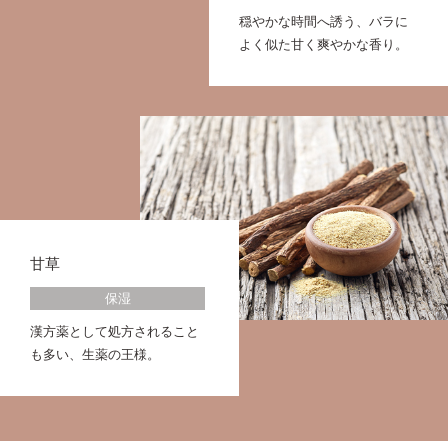
穏やかな時間へ誘う、バラに
よく似た甘く爽やかな香り。
甘草
保湿
漢方薬として処方されること
も多い、生薬の王様。