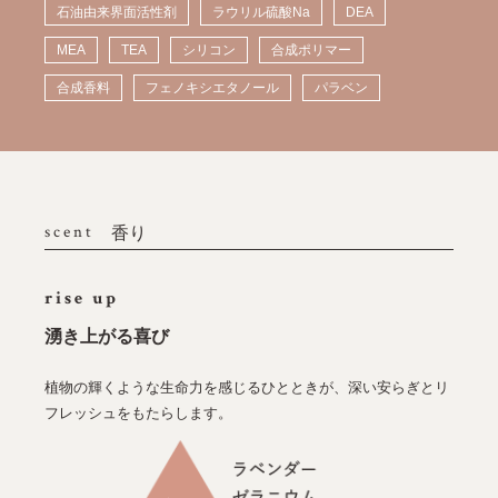
石油由来界面活性剤
ラウリル硫酸Na
DEA
MEA
TEA
シリコン
合成ポリマー
合成香料
フェノキシエタノール
パラベン
scent
香り
rise up
湧き上がる喜び
植物の輝くような生命力を感じるひとときが、深い安らぎとリ
フレッシュをもたらします。