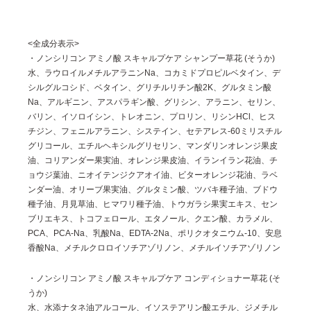
<全成分表示>
・ノンシリコン アミノ酸 スキャルプケア シャンプー草花 (そうか)
水、ラウロイルメチルアラニンNa、コカミドプロピルベタイン、デ
シルグルコシド、ベタイン、グリチルリチン酸2K、グルタミン酸
Na、アルギニン、アスパラギン酸、グリシン、アラニン、セリン、
バリン、イソロイシン、トレオニン、プロリン、リシンHCl、ヒス
チジン、フェニルアラニン、システイン、セテアレス‐60ミリスチル
グリコール、エチルヘキシルグリセリン、マンダリンオレンジ果皮
油、コリアンダー果実油、オレンジ果皮油、イランイラン花油、チ
ョウジ葉油、ニオイテンジクアオイ油、ビターオレンジ花油、ラベ
ンダー油、オリーブ果実油、グルタミン酸、ツバキ種子油、ブドウ
種子油、月見草油、ヒマワリ種子油、トウガラシ果実エキス、セン
ブリエキス、トコフェロール、エタノール、クエン酸、カラメル、
PCA、PCA-Na、乳酸Na、EDTA-2Na、ポリクオタニウム‐10、安息
香酸Na、メチルクロロイソチアゾリノン、メチルイソチアゾリノン
・ノンシリコン アミノ酸 スキャルプケア コンディショナー草花 (そ
うか)
水、水添ナタネ油アルコール、イソステアリン酸エチル、ジメチル