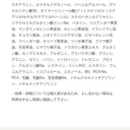
ステアラミン、オクチルドデカノール、ベヘニルアルコール、グリ
チルリチン酸2K、ダイマージリノール酸(フィトステリル/イソステ
アリル/セチル/ステアリル/ベヘニル)、エチルヘキシルグリセリン、
ジラウロイルグルタミン酸リシンNa、ベタイン、コリアンダー果実
油、マンダリンオレンジ果皮油、オレンジ果皮油、イランイラン花
油、チョウジ葉油、ニオイテンジクアオイ油、ビターオレンジ花
油、ラベンダー油、オリーブ果実油、ツバキ種子油、ブドウ種子
油、月見草油、ヒマワリ種子油、トウガラシ果実エキス、グルタミ
ン酸、センブリエキス、アルギニン、アスパラギン酸、グリシン、
アラニン、セリン、バリン、イソロイシン、トレオニン、プロリ
ン、グルタミン酸Na、システイン、リシンHCl、ヒスチジン、フェ
ニルアラニン、トコフェロール、エタノール、BG、PCA-Na、
PCA、乳酸、乳酸Na、安息香酸Na、メチルクロロイソチアゾリノ
ン、メチルイソチアゾリノン
・効果・効能については個人差があるため、もし合わない場合は、
利用を中止し医師に相談して下さい。