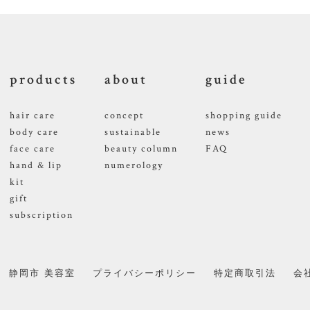
products
about
guide
hair care
concept
shopping guide
body care
sustainable
news
face care
beauty column
FAQ
hand & lip
numerology
kit
gift
subscription
静岡市 美容室
プライバシーポリシー
特定商取引法
会