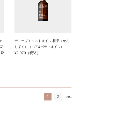
ケ
ディープモイストオイル 柑雫（かん
草花
しずく）（ヘア&ボディオイル）
1袋
¥2,970（税込）
1
2
next