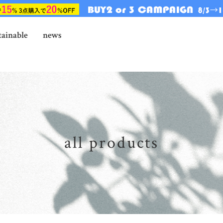
tainable
news
all products