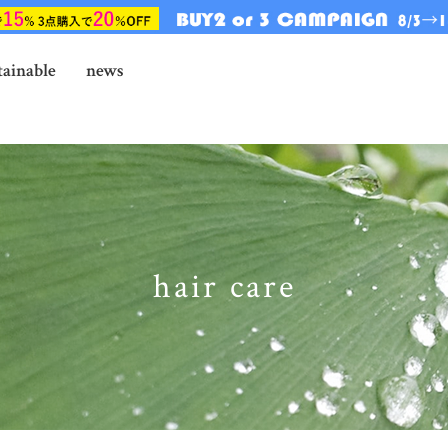
tainable
news
hair care