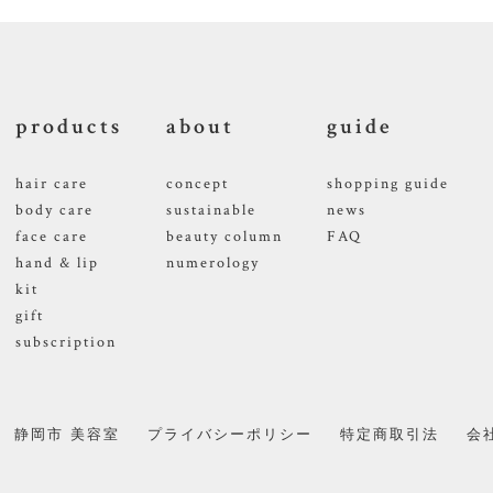
products
about
guide
hair care
concept
shopping guide
body care
sustainable
news
face care
beauty column
FAQ
hand & lip
numerology
kit
gift
subscription
静岡市 美容室
プライバシーポリシー
特定商取引法
会