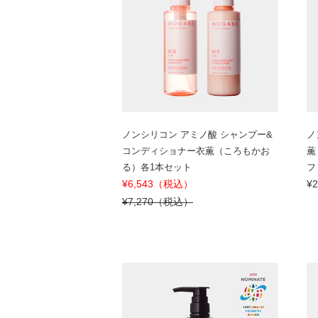
ノンシリコン アミノ酸 シャンプー&
ノ
コンディショナー衣薫（ころもかお
薫
る）各1本セット
フ
¥6,543（税込）
¥
¥7,270（税込）