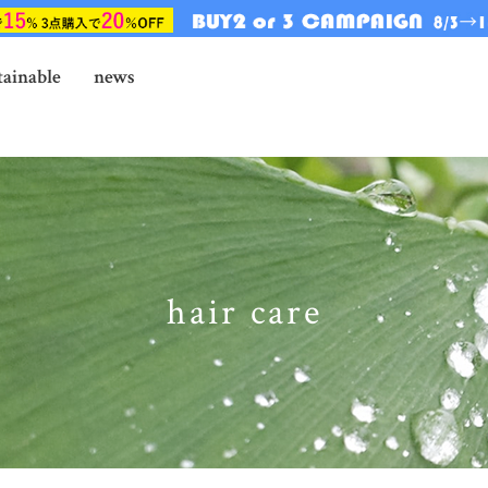
tainable
news
hair care