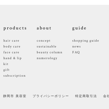
products
about
guide
hair care
concept
shopping guide
body care
sustainable
news
face care
beauty column
FAQ
hand & lip
numerology
kit
gift
subscription
静岡市 美容室
プライバシーポリシー
特定商取引法
会