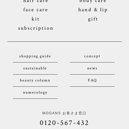
hair care
body care
face care
hand & lip
kit
gift
subscription
shopping guide
concept
sustainable
news
beauty column
FAQ
numerology
MOGANS お客さま窓口
0120-567-432