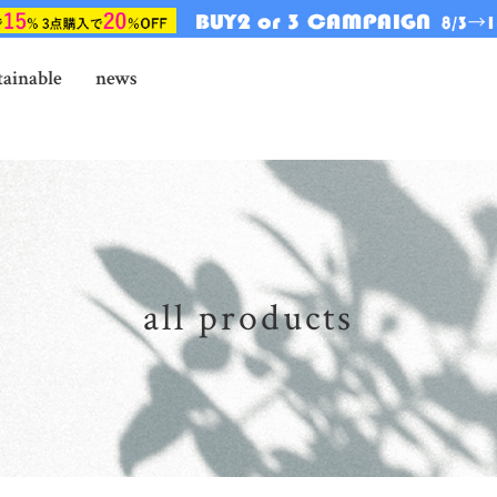
tainable
news
all products