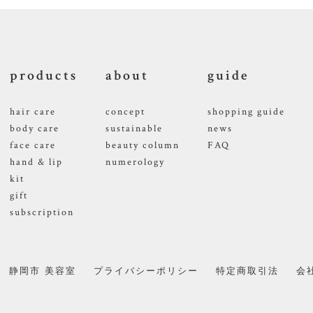
products
about
guide
hair care
concept
shopping guide
body care
sustainable
news
face care
beauty column
FAQ
hand & lip
numerology
kit
gift
subscription
静岡市 美容室
プライバシーポリシー
特定商取引法
会