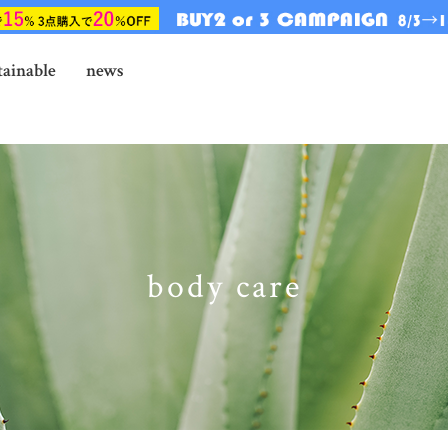
tainable
news
body care