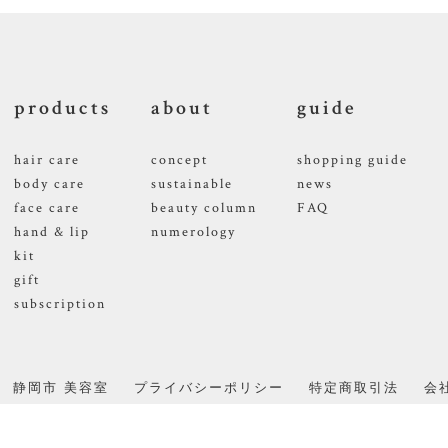
products
about
guide
hair care
concept
shopping guide
body care
sustainable
news
face care
beauty column
FAQ
hand & lip
numerology
kit
gift
subscription
静岡市 美容室
プライバシーポリシー
特定商取引法
会