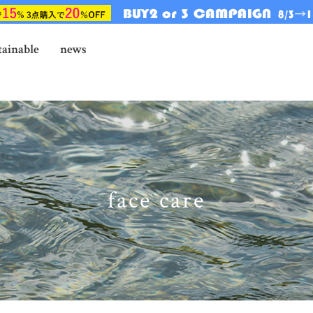
tainable
news
face care