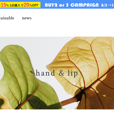
tainable
news
hand & lip