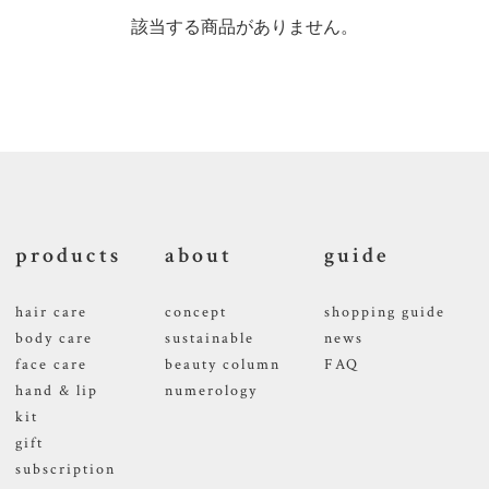
該当する商品がありません。
products
about
guide
hair care
concept
shopping guide
body care
sustainable
news
face care
beauty column
FAQ
hand & lip
numerology
kit
gift
subscription