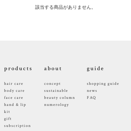
該当する商品がありません。
products
about
guide
hair care
concept
shopping guide
body care
sustainable
news
face care
beauty column
FAQ
hand & lip
numerology
kit
gift
subscription