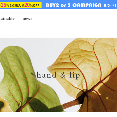
tainable
news
hand & lip