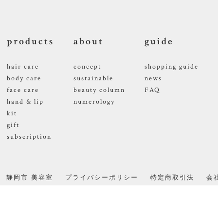
products
about
guide
hair care
concept
shopping guide
body care
sustainable
news
face care
beauty column
FAQ
hand & lip
numerology
kit
gift
subscription
静岡市 美容室
プライバシーポリシー
特定商取引法
会