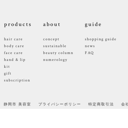
products
about
guide
hair care
concept
shopping guide
body care
sustainable
news
face care
beauty column
FAQ
hand & lip
numerology
kit
gift
subscription
静岡市 美容室
プライバシーポリシー
特定商取引法
会