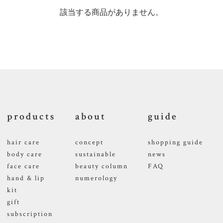
該当する商品がありません。
products
about
guide
hair care
concept
shopping guide
body care
sustainable
news
face care
beauty column
FAQ
hand & lip
numerology
kit
gift
subscription