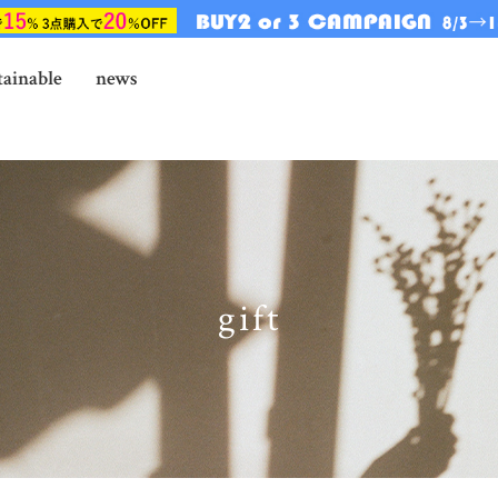
tainable
news
gift