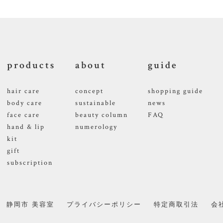
products
about
guide
hair care
concept
shopping guide
body care
sustainable
news
face care
beauty column
FAQ
hand & lip
numerology
kit
gift
subscription
静岡市 美容室
プライバシーポリシー
特定商取引法
会