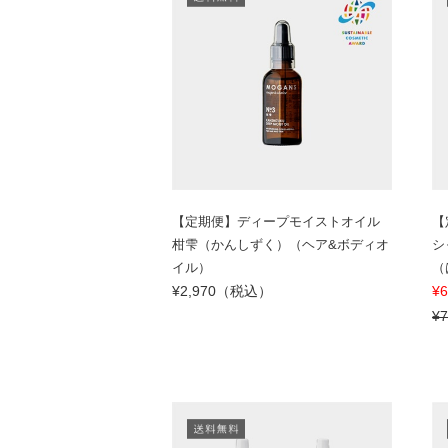
【定期便】ディープモイストオイル
【
柑雫（かんしずく）（ヘア&ボディオ
シ
イル）
（
¥2,970（税込）
¥
¥