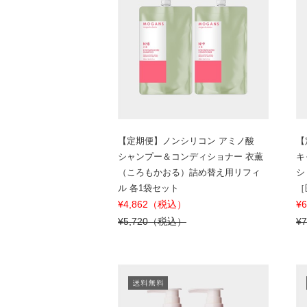
【定期便】ノンシリコン アミノ酸
【
シャンプー＆コンディショナー 衣薫
キ
（ころもかおる）詰め替え用リフィ
シ
ル 各1袋セット
［
¥4,862（税込）
¥
¥5,720（税込）
¥