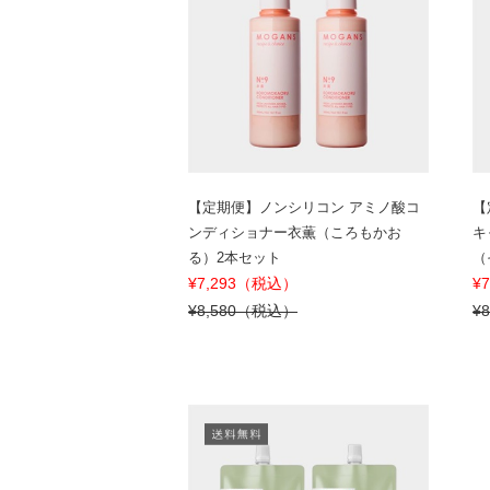
【定期便】ノンシリコン アミノ酸コ
【
ンディショナー衣薫（ころもかお
キ
る）2本セット
（
¥7,293（税込）
¥
¥8,580（税込）
¥