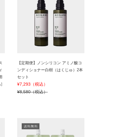
ス
【定期便】ノンシリコン アミノ酸コ
ィ
ンディショナー白樹（はくじゅ）2本
用
セット
品］
¥7,293（税込）
¥8,580（税込）