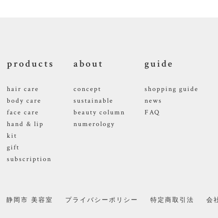
products
about
guide
hair care
concept
shopping guide
body care
sustainable
news
face care
beauty column
FAQ
hand & lip
numerology
kit
gift
subscription
静岡市 美容室
プライバシーポリシー
特定商取引法
会