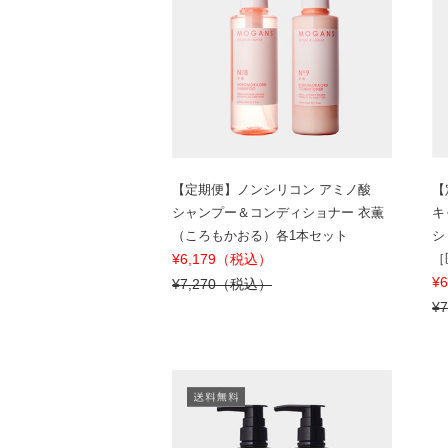
【定期便】ノンシリコン アミノ酸
【
シャンプー＆コンディショナー 衣薫
キ
（ころもかおる）各1本セット
シ
¥6,179（税込）
［
¥
¥7,270（税込）
¥