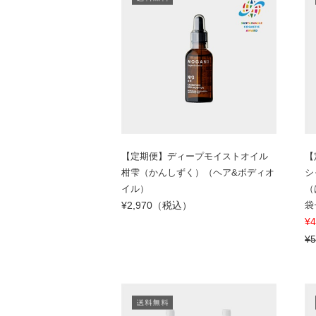
【定期便】ディープモイストオイル
【
柑雫（かんしずく）（ヘア&ボディオ
シ
イル）
（
¥2,970（税込）
袋
¥
¥