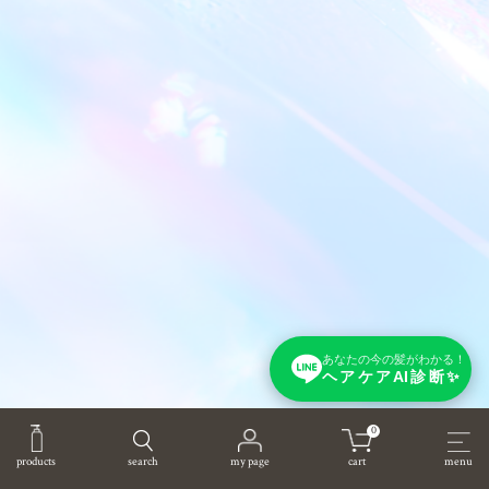
あなたの今の髪がわかる！
ヘアケアAI診断✨
0
products
search
my page
cart
menu