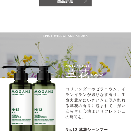
SPICY WILDGRASS AROMA
No.12・No.13
草花
SOUKA
コリアンダーやゼラニウム、イ
ランイランが織りなす香り。生
命力豊かにいきいきと咲き乱れ
る草花の香りに包まれて、深い
安らぎと心地よいリフレッシュ
の時間を。
No.12 草花シャンプー