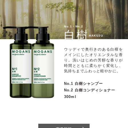
No.1・No.2
白樹
HAKUJU
ウッディで奥行きのある白檀を
メインにしたオリエンタルな香
り。洗いはじめの芳醇な香りが
時間とともに柔らかく変化し、
気持ちまでふわっと軽やかに。
No.1 白樹シャンプー
No.2 白樹コンディショナー
300ml