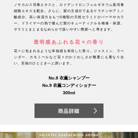
ノサカルス培養エキスと、ロドデンドロンフェルギネウム葉培養
細胞エキスを配合。さらに、髪の主成分であるケラチンやアミノ
酸成分、高い保湿力をもつ5種類の天然セラミドがパーマやカラ
ー、ドライヤーの熱で傷んだ髪のキューティクルを補修・保護。
サラリとまとまるなめらかで扱いやすい艶髪へと導きます。
透明感あふれる花々の香り
花々に包まれるような幸福感を表現した香り。ジャスミン、ラベ
ンダー、カモミールなど花々のかぐわしさが幾重にも重なり合
い、至福のひとときへと誘います。
No.8 衣薫シャンプー
No.9 衣薫コンディショナー
300ml
ORIENTAL SANDALWOOD AROMA