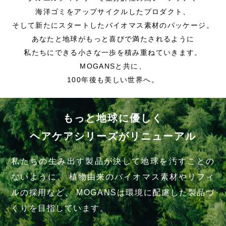
海洋ゴミをアップサイクルしたプロダクト、
そして新たにスタートしたバイオマス素材のパッケージ。
あなたと地球がもっと喜びで満たされるように
私たちにできる小さな一歩を積み重ねていきます。
MOGANSと共に、
100年後も美しい世界へ。
もっと地球に優しく
ヘアケアシリーズがリニューアル
私たちの生み出す製品が決して地球を汚すことの
ないように。
植物由来のバイオマス素材やリフィ
ルの採用など、
MOGANSは環境に配慮した製品づ
くりを目指しています。