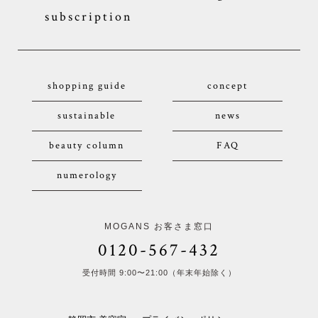
subscription
shopping guide
concept
sustainable
news
beauty column
FAQ
numerology
MOGANS お客さま窓口
0120-567-432
受付時間 9:00〜21:00（年末年始除く）